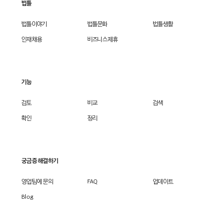
법틀
법틀이야기
법틀문화
법틀생활
인재채용
비즈니스제휴
기능
검토
비교
검색
확인
정리
궁금증 해결하기
영업팀에 문의
FAQ
업데이트
Blog