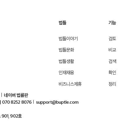
법틀
기능
법틀이야기
검토
법틀문화
비교
법틀생활
검색
인재채용
확인
비즈니스제휴
정리
네이버 법률판
070 8252 8076
support@buptle.com
01, 902호