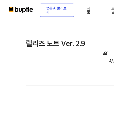
법틀 AI 둘러보
제
기
품
릴리즈 노트 Ver. 2.9
사